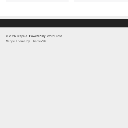
© 2026
likapika
. Powered by
WordPress
Scope Theme
by
ThemeZilla