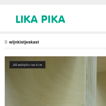
wijnkistjeskast
dik multiplex van 4 cm