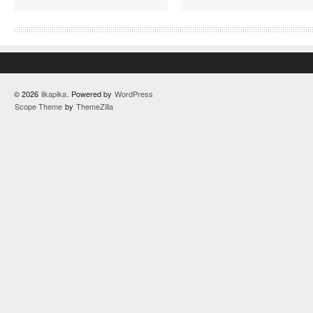
© 2026
likapika
. Powered by
WordPress
Scope Theme
by
ThemeZilla