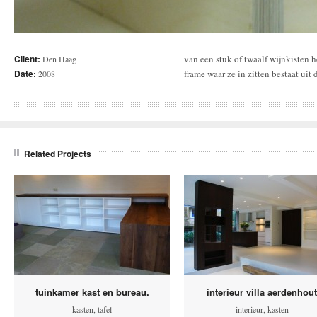
Client:
van een stuk of twaalf wijnkisten h
planken in elkaar is geschoven. e
Den Haag
Date:
frame waar ze in zitten bestaat uit 
2008
Related Projects
tuinkamer kast en bureau.
interieur villa aerdenhout
kasten
,
tafel
interieur
,
kasten