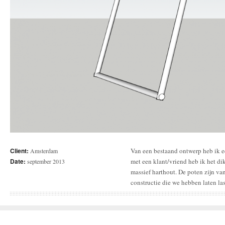
Client:
Van een bestaand ontwerp heb ik 
op zijn plek. Het geheel is zeer ee
Amsterdam
Date:
met een klant/vriend heb ik het d
september 2013
massief harthout. De poten zijn va
constructie die we hebben laten las