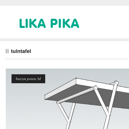
tuintafel
buizen poten 3d