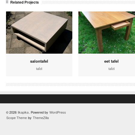
Related Projects
salontafel
eet tafel
tafel
tafel
© 2026
likapika
. Powered by
WordPress
Scope Theme
by
ThemeZilla