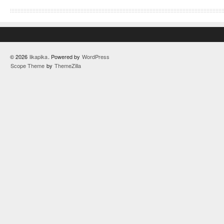
© 2026
likapika
. Powered by
WordPress
Scope Theme
by
ThemeZilla